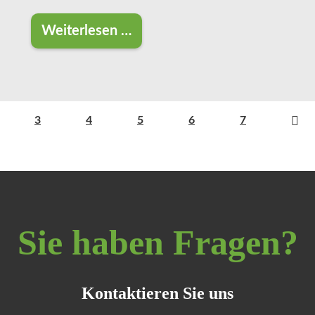
Weiterlesen …
LANUK vergibt 1 Million Euro Preisg
3
4
5
6
7
Sie haben Fragen?
Kontaktieren Sie uns