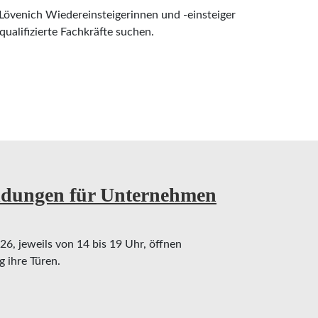
övenich Wiedereinsteigerinnen und -einsteiger
ualifizierte Fachkräfte suchen.
er wird Mamas Chef*in?“ vernetzt Wiedereinsteig
dungen für Unternehmen
, jeweils von 14 bis 19 Uhr, öffnen
 ihre Türen.
gen für Unternehmen noch bis 13. August möglic